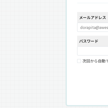
メールアドレス
パスワード
次回から自動