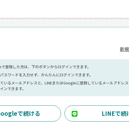
新規
ogleで登録した方は、下のボタンからログインできます。
パスワードを入力せず、かんたんにログインできます。
ているメールアドレスと、LINEまたはGoogleに登録しているメールアドレ
インできます。
Googleで続ける
LINEで続