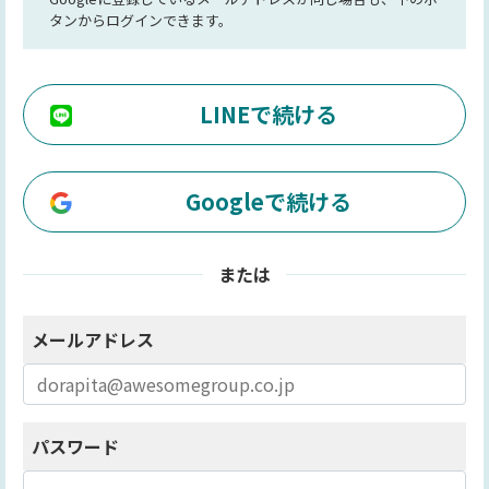
タンからログインできます。
LINEで続ける
Googleで続ける
または
メールアドレス
パスワード