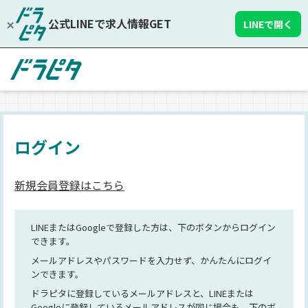
公式LINEで求人情報GET
LINEで開く
ログイン
新規会員登録はこちら
LINEまたはGoogleで登録した方は、下のボタンからログイン
できます。
メールアドレスやパスワードを入力せず、かんたんにログイ
ンできます。
ドラピタに登録しているメールアドレスと、LINEまたは
Googleに登録しているメールアドレスが同じ場合も、下のボ