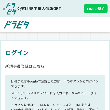
公式LINEで求人情報GET
LINEで開く
ログイン
新規会員登録はこちら
LINEまたはGoogleで登録した方は、下のボタンからログイン
できます。
メールアドレスやパスワードを入力せず、かんたんにログイ
ンできます。
ドラピタに登録しているメールアドレスと、LINEまたは
Googleに登録しているメールアドレスが同じ場合も、下のボ