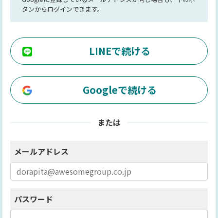
タンからログインできます。
LINEで続ける
Googleで続ける
または
メールアドレス
パスワード