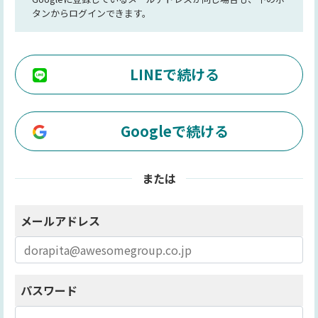
タンからログインできます。
LINEで続ける
Googleで続ける
または
メールアドレス
パスワード