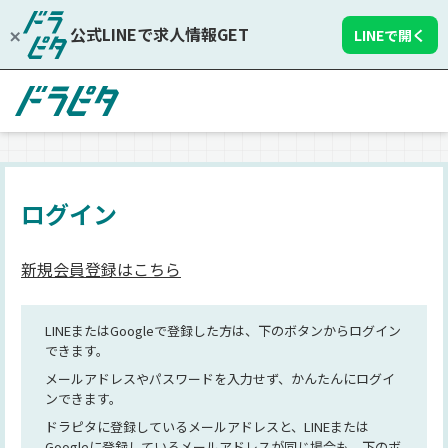
公式LINEで求人情報GET
LINEで開く
ログイン
新規会員登録はこちら
LINEまたはGoogleで登録した方は、下のボタンからログイン
できます。
メールアドレスやパスワードを入力せず、かんたんにログイ
ンできます。
ドラピタに登録しているメールアドレスと、LINEまたは
Googleに登録しているメールアドレスが同じ場合も、下のボ