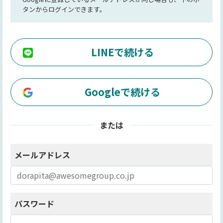
タンからログインできます。
LINEで続ける
Googleで続ける
または
メールアドレス
パスワード