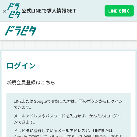
公式LINEで求人情報GET
LINEで開く
ログイン
新規会員登録はこちら
LINEまたはGoogleで登録した方は、下のボタンからログイン
できます。
メールアドレスやパスワードを入力せず、かんたんにログイ
ンできます。
ドラピタに登録しているメールアドレスと、LINEまたは
Googleに登録しているメールアドレスが同じ場合も、下のボ