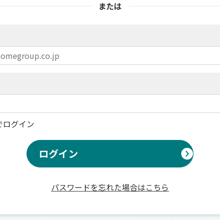
または
でログイン
ログイン
パスワードを忘れた場合はこちら