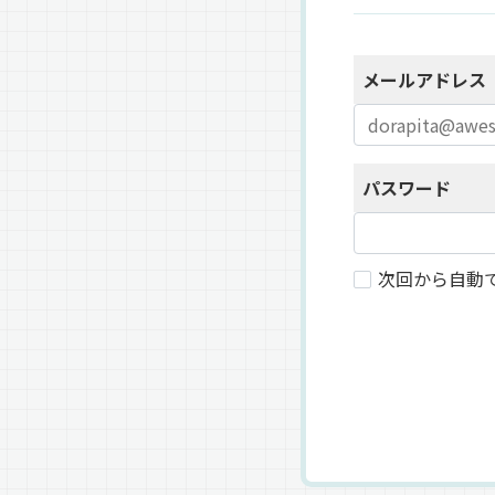
メールアドレス
パスワード
次回から自動