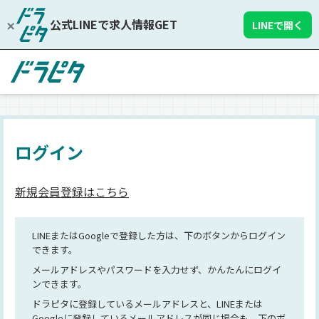
公式LINEで求人情報GET
LINEで開く
ログイン
新規会員登録はこちら
LINEまたはGoogleで登録した方は、下のボタンからログイン
できます。
メールアドレスやパスワードを入力せず、かんたんにログイ
ンできます。
ドラピタに登録しているメールアドレスと、LINEまたは
Googleに登録しているメールアドレスが同じ場合も、下のボ