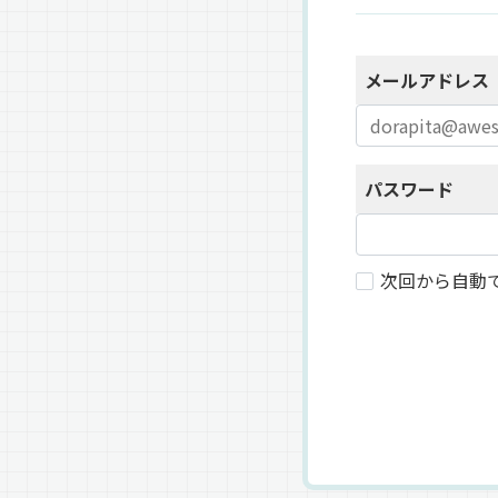
メールアドレス
パスワード
次回から自動