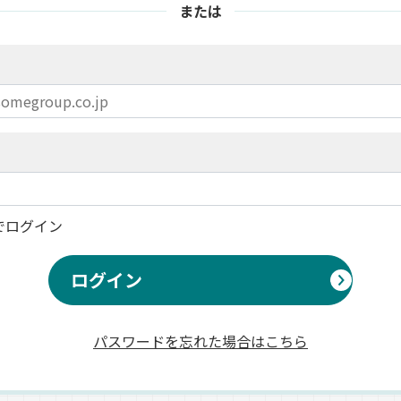
または
でログイン
ログイン
パスワードを忘れた場合はこちら