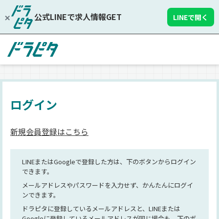
公式LINEで求人情報GET
LINEで開く
ログイン
新規会員登録はこちら
LINEまたはGoogleで登録した方は、下のボタンからログイン
できます。
メールアドレスやパスワードを入力せず、かんたんにログイ
ンできます。
ドラピタに登録しているメールアドレスと、LINEまたは
Googleに登録しているメールアドレスが同じ場合も、下のボ