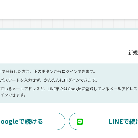
新規
ogleで登録した方は、下のボタンからログインできます。
パスワードを入力せず、かんたんにログインできます。
ているメールアドレスと、LINEまたはGoogleに登録しているメールアドレ
インできます。
Googleで続ける
LINEで続