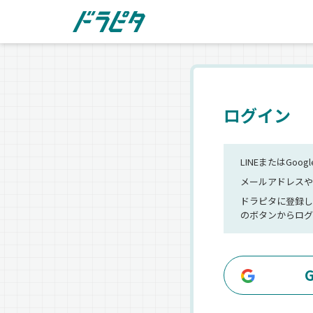
ログイン
LINEまたはGo
メールアドレスや
ドラピタに登録し
のボタンからログ