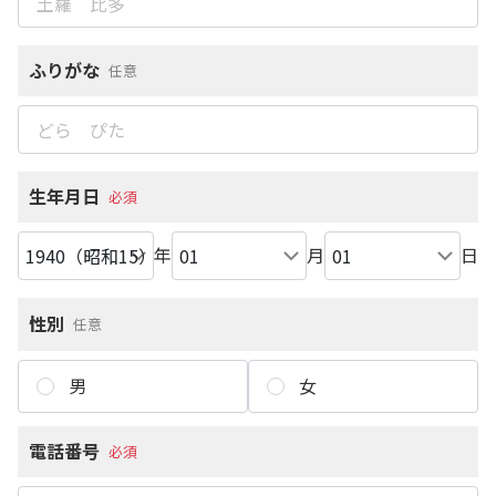
ふりがな
任意
生年月日
必須
年
月
日
性別
任意
男
女
電話番号
必須