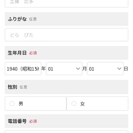
ふりがな
任意
生年月日
必須
年
月
日
性別
任意
男
女
電話番号
必須