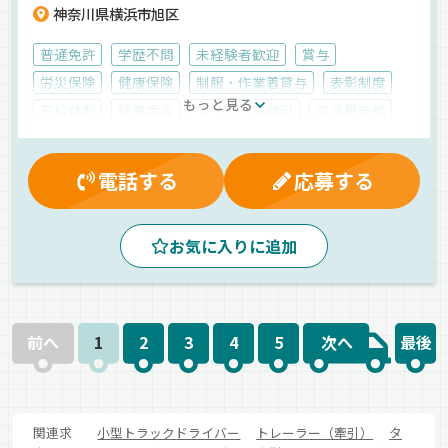
神奈川県横浜市旭区
普通免許
学歴不問
未経験者歓迎
賞与
労災保険
健康保険
制服・作業着貸与
表彰制度
もっと見る
有給休暇
残業手当
マイカー通勤可
交通費支給
厚生年金
昇給
資格取得制度
朝
早朝
昼
手積み
バックアイモニター装備
ルート配送
地場
電話する
応募する
ドライブレコーダー
食品
液体
冷蔵・冷凍車
正社員
お気に入りに追加
前へ
1
2
3
4
5
次へ
最後
関連求
小型トラックドライバー
トレーラー（牽引）
タ