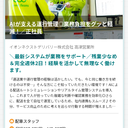
AIが支える運行管理◎業務負担をグッと軽
減！／正社員
イオンネクストデリバリー株式会社 高津営業所
＼最新システムが業務をサポート／残業少なめ
＆完全週休2日！経験を活かして無理なく働け
ます。
「運送業や運行管理の経験は活かしたい。でも、今と同じ働き方を続
けるのは不安…」そんな方にこそ知っていただきたい環境です！AIによ
る配送ルートシミュレーションやリアルタイム管理システムを導入
し、これまで人が担っていた複雑な判断や確認業務を効率化◎さら
に、配送を全て自社で運営しているため、社内連携もスムーズ♪その
分、サービス向上のために考えを巡らせ行動する時間が増えました！
イオングループの安定基盤のもと、賞与年2回・充実の福利厚生・完全
週休2日制と、長く安心して働ける制度も充実！物流業界の新しいスタ
配車スタッフ
ンダードを目指す環境で、あなたの経験を次のステージへ活かしてみ
ませんか？