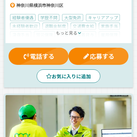
神奈川県横浜市神奈川区
経験者優遇
学歴不問
大型免許
キャリアアップ
未経験者歓迎
退職金制度
交通費支給
家族手当
もっと見る
深夜手当
労災保険
制服・作業着貸与
雇用保険
マイカー通勤可
残業手当
賞与
無事故手当
健康保険
厚生年金
有給休暇
夕方
夜
朝
電話する
応募する
真夜中
昼
早朝
ジョロダー・ジョルダー
1人1台専用車
ETC搭載
バックアイモニター装備
お気に入りに追加
長距離
エアサス
ドライブレコーダー
食品
冷蔵・冷凍車
正社員