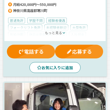
月給420,000円～550,000円
神奈川県高座郡寒川町
普通免許
学歴不問
経験者優遇
フォークリフト免許
未経験者歓迎
大型免許
もっと見る
有給休暇
休日出勤割増金
昇給
入社祝金
マイカー通勤可
家族手当
無事故手当
交通費支給
労災保険
退職金制度
深夜手当
制服・作業着貸与
電話する
応募する
健康保険
再雇用制度
大型連休
厚生年金
雇用保険
残業手当
賞与
真夜中
夕方
夜
お気に入りに追加
中距離
ドライブレコーダー
手積み
ETC搭載
長距離
1人1台専用車
雑貨
箱車
正社員