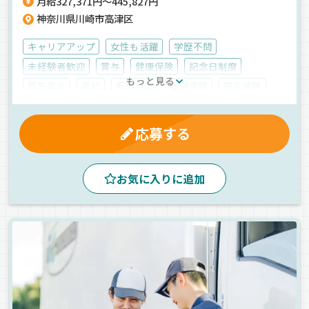
月給327,371円～445,827円
神奈川県川崎市高津区
キャリアアップ
女性も活躍
学歴不問
未経験者歓迎
賞与
健康保険
記念日制度
もっと見る
厚生年金
昇給
有給休暇
雇用保険
労災保険
制服・作業着貸与
マイカー通勤可
残業手当
交通費支給
休日出勤割増金
昼
夕方
早朝
応募する
真夜中
朝
夜
正社員
お気に入りに追加