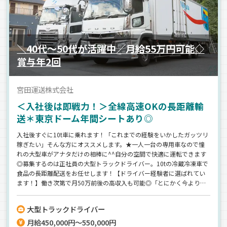
＼40代～50代が活躍中／月給55万円可能◇
賞与年2回
宮田運送株式会社
＜入社後は即戦力！＞全線高速OKの長距離輸
送＊東京ドーム年間シートあり◎
入社後すぐに10t車に乗れます！「これまでの経験をいかしたガッツリ
稼ぎたい」そんな方にオススメします。★一人一台の専用車なので憧
れの大型車がアナタだけの相棒に^^自分の空間で快適に運転できます
◎募集するのは正社員の大型トラックドライバー。10tの冷蔵冷凍車で
食品の長距離配送をお任せします！【ドライバー経験者に選ばれてい
ます！】働き次第で月50万前後の高収入も可能◎「とにかく今より稼
ぎたいから」と入社を決めてくれた人もいるほどです★出発時間や休
憩のタイミングはドライバーの裁量に任せているので、細かな指示に
大型トラックドライバー
ウンザリすることもありません♪
月給450,000円～550,000円