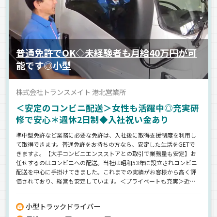
普通免許でOK◇未経験者も月給40万円が可
能です◎小型
株式会社トランスメイト 港北営業所
＜安定のコンビニ配送＞女性も活躍中◎充実研
修で安心＊週休2日制◆入社祝い金あり
準中型免許など業務に必要な免許は、入社後に取得支援制度を利用し
て取得できます。普通免許をお持ちの方なら、安定した生活をGETで
きますよ。【大手コンビニエンスストアとの取引で業務量も安定】お
任せするのはコンビニへの配送。当社は昭和53年に設立されコンビニ
配送を中心に手掛けてきました。これまでの実績がお客様から高く評
価されており、経営も安定しています。＜プライベートも充実＞近距
離への配送のみだから、毎日、家に帰れます。力仕事もありませんの
で、無理せず長く続けれられます◎
小型トラックドライバー