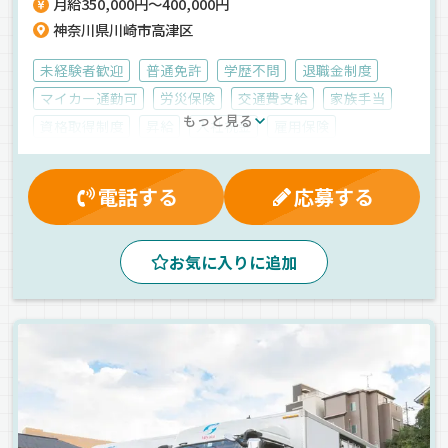
月給350,000円～400,000円
神奈川県川崎市高津区
未経験者歓迎
普通免許
学歴不問
退職金制度
マイカー通勤可
労災保険
交通費支給
家族手当
もっと見る
資格取得制度
昇給
入社祝金
雇用保険
残業手当
無事故手当
制服・作業着貸与
健康保険
賞与
社員登用制度
厚生年金
有給休暇
昼
電話する
応募する
早朝
真夜中
朝
夜
地場
ルート配送
ETC搭載
コンビニ配送
食品
冷蔵・冷凍車
お気に入りに追加
正社員