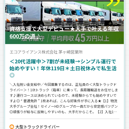
資格支援で大型デビュー★大手で叶える年収
600万の道♪
エコアライアンス株式会社 茅ヶ崎営業所
＜20代活躍中＞7割が未経験→シンプル運行で
始めやすい！年休119日＊土日祝休みで私生活
◎
＼入社祝い金支給中／今回募集するのは、正社員の＜大型トラックド
ライバー＞！10tトラック（箱車）に乗って、長距離輸送をお任せしま
す♪運行コースは決められているので、未経験からでも始めやすいで
すよ◎ “ 普通免許 ” 1枚あれば、こんな好条件が手に入る★【1】物流
大手グループ会社！セイノーHDグループの一員だから安定感バツグン
◎頑張りが給与に反映しやすいのも、大手だからこそ。【2】入社1年
目から高収入！未経験からでも《月給40万円台》を目指せます♪【3】
充実の休日数！年間休日119日／月7～11日休み☆基本は土日祝休みだ
大型トラックドライバー
から、友人との予定も合わせやすい＾＾