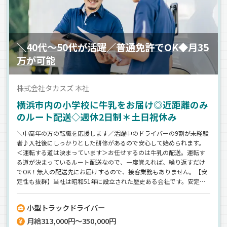
＼40代～50代が活躍／普通免許でOK◆月35
万が可能
株式会社タカスズ 本社
横浜市内の小学校に牛乳をお届け◎近距離のみ
のルート配送◇週休2日制＊土日祝休み
＼中高年の方の転職を応援します／活躍中のドライバーの9割が未経験
者♪入社後にしっかりとした研修があるので安心して始められます。
＜運転する道は決まっています＞お任せするのは牛乳の配送。運転す
る道が決まっているルート配送なので、一度覚えれば、繰り返すだけ
でOK！無人の配送先にお届けするので、接客業務もありません。【安
定性も抜群】当社は昭和51年に設立された歴史ある会社です。安定し
た経営基盤があるので、安心して長く働けますよ。
小型トラックドライバー
月給313,000円～350,000円