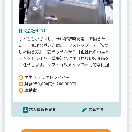
株式会社NEXT
子どもも小さいし、今は家族時間第一で働きた
い…！無理な働き方はここでストップして【安定
した働き方】に変えませんか？【正社員の中型ト
ラックドライバー募集】地場＊日帰り便の運航を
お任せします。リフト荷役メインで体力的な負担も
大幅に軽減できますよ◎《日勤／完全週休2日制／
中型トラックドライバー
大型連休あり》安定したリズムの勤務なので、これ
月給250,000円～260,000円
からの働き方を見直したい家族持ちトラック運転
瑞穂市
手さんにピッタリ！無理なく長く続けられる環境
が整っています。
求人情報を見る
応募する