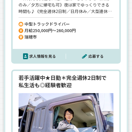
のみ／夕方に帰宅も可》夜は家でゆっくりできる
時間も♪《完全週休2日制／日月休み／大型連休あ
り》週末休み＋平日休みの最強タッグ！ムリなく
中型トラックドライバー
長く続けられる環境が整っています。
月給250,000円～260,000円
瑞穂市
求人情報を見る
応募する
若手活躍中★日勤＊完全週休2日制で
私生活も◎経験者歓迎