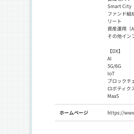
Smart City
ファンド組
リート
資産運用（
その他イン
【DX】
AI
5G/6G
IoT
ブロックチ
ロボティク
MaaS
ホームページ
https://www