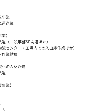
】
送事業
車運送業
事業】
派遣（一般事務SP関連ほか）
物流センター・工場内での入出庫作業ほか）
ン作業請負
職への人材派遣
派遣
資事業】
ル
ーム