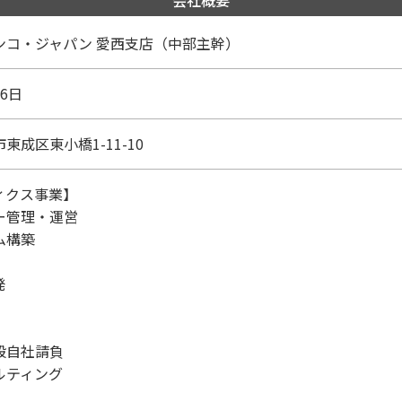
会社概要
ンコ・ジャパン 愛西支店（中部主幹）
6日
東成区東小橋1-11-10
ィクス事業】
ー管理・運営
ム構築
発
般自社請負
ルティング