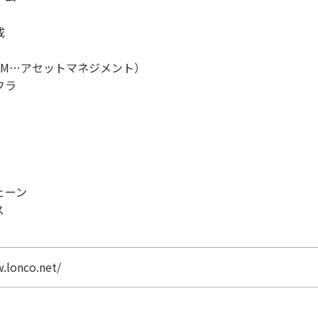
成
AM…アセットマネジメント）
フラ
ェーン
ス
.lonco.net/