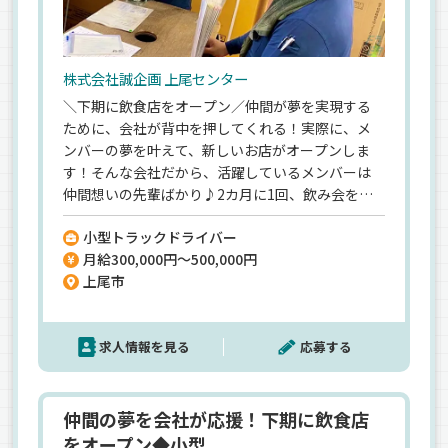
株式会社誠企画 上尾センター
＼下期に飲食店をオープン／仲間が夢を実現する
ために、会社が背中を押してくれる！実際に、メ
ンバーの夢を叶えて、新しいお店がオープンしま
す！そんな会社だから、活躍しているメンバーは
仲間想いの先輩ばかり♪2カ月に1回、飲み会を開
催するなどコミュニケーションが活発で、仕事中も
小型トラックドライバー
チームワークは抜群です！【未経験者も大歓迎】
月給300,000円～500,000円
お任せするのは家電製品を個人宅にお届けするお
上尾市
仕事！基本的に2人1組のチームで配送していま
す。充実した研修があるので、未経験の方も安心し
て始められますよ。＜プライベートも充実＞残業
求人情報を見る
応募する
も少なく、週休2日制なので、オンとオフを切り換
えながら活躍できます。
仲間の夢を会社が応援！下期に飲食店
をオープン◆小型