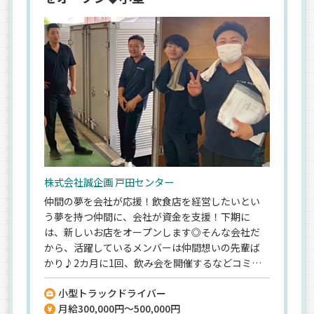
株式会社誠企画 戸田センター
仲間の夢を会社が応援！飲食店を経営したいとい
う夢を持つ仲間に、会社が資金を支援！下期に
は、新しいお店をオープンします◎そんな会社だ
から、活躍しているメンバーは仲間想いの先輩ば
かり♪2カ月に1回、飲み会を開催するなどコミュ
ニケーションが活発で、仕事中もチームワークは抜
小型トラックドライバー
群です！＜プライベートも充実＞残業も少なく、
月給300,000円～500,000円
週休2日制なので、オンとオフを切り換えながら活