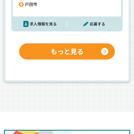
戸田市
躍できます。【未経験者も大歓迎】お任せするのは
家電製品を個人宅にお届けするお仕事！基本的に2
人1組のチームで配送しています。充実した研修が
求人情報を見る
応募する
あるので、未経験の方も安心して始められますよ。
もっと見る