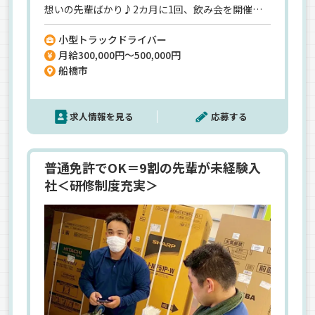
想いの先輩ばかり♪2カ月に1回、飲み会を開催す
るなどコミュニケーションが活発で、仕事中もチー
小型トラックドライバー
ムワークは抜群です！【未経験者も大歓迎】お任
月給300,000円～500,000円
せするのは家電製品を個人宅にお届けするお仕
船橋市
事！基本的に2人1組のチームで配送しています。
充実した研修があるので、未経験の方も安心して始
められますよ。＜プライベートも充実＞残業も少
求人情報を見る
応募する
なく、週休2日制なので、オンとオフを切り換えな
がら活躍できます。
普通免許でOK＝9割の先輩が未経験入
社＜研修制度充実＞