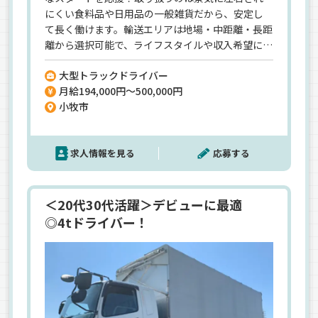
にくい食料品や日用品の一般雑貨だから、安定し
て長く働けます。輸送エリアは地場・中距離・長距
離から選択可能で、ライフスタイルや収入希望に合
わせた働き方が実現可能。未経験・ブランクがあ
大型トラックドライバー
る方も、先輩ドライバーがマンツーマンで丁寧に
月給194,000円～500,000円
サポートするので安心です。安全教育や研修体制も
小牧市
万全で、無理なく長く続けられる環境が整っていま
す。
求人情報を見る
応募する
＜20代30代活躍＞デビューに最適
◎4tドライバー！