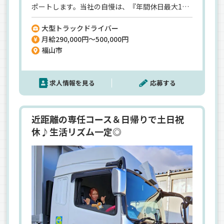
ポートします。当社の自慢は、『年間休日最大133
日』も可能ということ。土日祝休みでプライベー
大型トラックドライバー
トを大切にしながら、将来は月収50万円も目指せ
月給290,000円～500,000円
ます。決まったルートを走る定期便なので、道も覚
福山市
えやすく未経験でも安心。平均勤続10年の定着率
が、働きやすさの証です。憧れの大型ドライバーと
して、安定した未来を掴みましょう！
求人情報を見る
応募する
近距離の専任コース＆日帰りで土日祝
休♪生活リズム一定◎