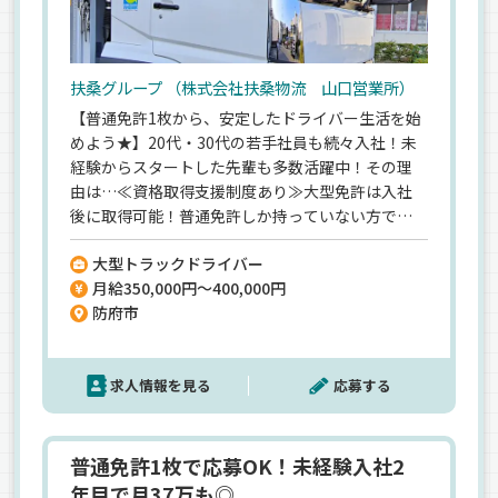
扶桑グループ （株式会社扶桑物流 山口営業所）
【普通免許1枚から、安定したドライバー生活を始
めよう★】20代・30代の若手社員も続々入社！未
経験からスタートした先輩も多数活躍中！その理
由は…≪資格取得支援制度あり≫大型免許は入社
後に取得可能！普通免許しか持っていない方でも
安心してチャレンジOK！≪土日祝休みの完全週休2
大型トラックドライバー
日制≫週末はしっかりリフレッシュ♪大型連休も
月給350,000円～400,000円
年3回あり◎≪未経験者向けの研修制度が充実≫座
防府市
学や運転練習、先輩との横乗り研修を通してじっ
くり成長可能♪「手に職を付けたい」「プライベ
ートも大切にしたい」そんな方にピッタリの環境
求人情報を見る
応募する
です。未経験から新しいキャリアをスタートしませ
んか？
普通免許1枚で応募OK！未経験入社2
年目で月37万も◎