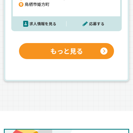
鳥栖市姫方町
も万全！最初は座学や構内練習からスタートし、
自信が付くまでは先輩が横乗りでしっかりサポー
トします。実際に未経験で入社した20代社員も、
求人情報を見る
応募する
入社2年目で月収37万円を実現！「給料は欲しい」
「でも休みも譲れない」そんなワガママを叶え
る、ちょっと珍しいドライバー求人です。
もっと見る