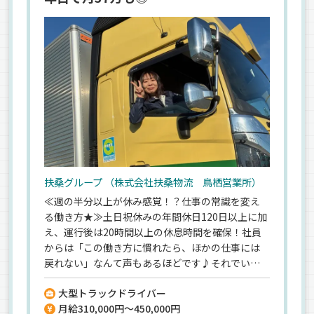
扶桑グループ （株式会社扶桑物流 鳥栖営業所）
≪週の半分以上が休み感覚！？仕事の常識を変え
る働き方★≫土日祝休みの年間休日120日以上に加
え、運行後は20時間以上の休息時間を確保！社員
からは「この働き方に慣れたら、ほかの仕事には
戻れない」なんて声もあるほどです♪それでいて
応募時は普通免許だけでOK！大型免許やフォーク
大型トラックドライバー
リフト免許など、仕事に必要な資格は全額会社負担
月給310,000円～450,000円
で取得できます◎もちろん未経験者への教育体制