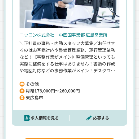
ニッコン株式会社 中四国事業部 広島営業所
＼正社員の事務・内勤スタッフ大募集／お任せす
るのはお客様対応や整備管理業務、運行管理業務
など！《事務作業がメイン》整備管理といっても
実際に整備をする仕事はありません！書類の作成
や電話対応などの事務作業がメイン！デスクワー
クが中心なので安心してくださいね◎《未経験ス
その他
タートも大丈夫》いきなり専門的な業務は任せな
月給176,000円～260,000円
いので安心してください♪カンタンな事務作業な
東広島市
どからゆっくり慣れていけばOK！《東証プライム
上場！ニッコンHDグループの一員》従業員数は
5000名以上！大手企業の正社員になれる！
求人情報を見る
応募する