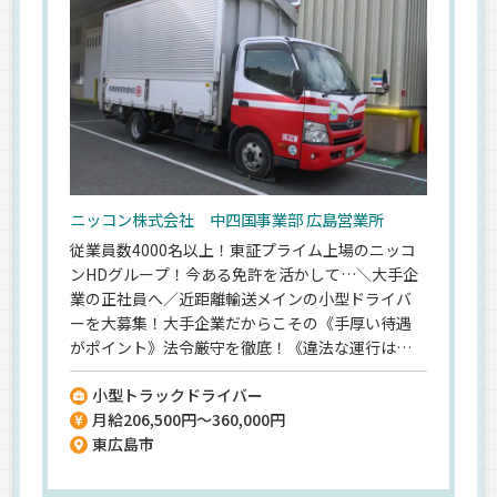
ニッコン株式会社 中四国事業部 広島営業所
従業員数4000名以上！東証プライム上場のニッコ
ンHDグループ！今ある免許を活かして…＼大手企
業の正社員へ／近距離輸送メインの小型ドライバ
ーを大募集！大手企業だからこその《手厚い待遇
がポイント》法令厳守を徹底！《違法な運行は一
切ナシ》賞与年2回はもちろん《各種手当も充実》
小型トラックドライバー
給与も《平均月給30～35万円》と安定収入♪「近
月給206,500円～360,000円
距離の運転のみ」「大手メーカーの仕事で荷量は
東広島市
安定」「週休2日制！年間休日110日！大型連休あ
り」の働きやすさ♪充実の研修でドライバー未経
験OKですよ◎