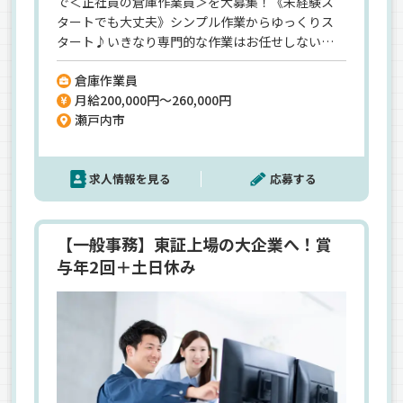
で＜正社員の倉庫作業員＞を大募集！《未経験ス
タートでも大丈夫》シンプル作業からゆっくりス
タート♪いきなり専門的な作業はお任せしないの
で安心してくださいね♪特別な資格や経験も必要
倉庫作業員
ありませんよ◎《残業月20時間程度！日勤のみ》
月給200,000円～260,000円
毎日夕方には帰宅できる仕事です！《土日休みメ
瀬戸内市
イン！完全週休2日制も可能》大型連休もしっかり
ありますよ♪【社内試験を受けてステップアップ
も可能！役職者への道も用意していますよ】
求人情報を見る
応募する
【一般事務】東証上場の大企業へ！賞
与年2回＋土日休み