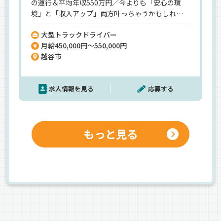
の運行＆平均年収550万円／今よりも「安心の環
境」と「収入アップ」両方叶っちゃうかもしれま
せんよ♪《大手菓子メーカーからの直の仕事》1年
大型トラックドライバー
中荷量が安定していて、年間を通して給与の幅が少
月給450,000円～550,000円
ないのが”安定収入”の秘密！《各種手当・福利厚
越谷市
生も充実》残業・休日出勤、住宅・家族・宿泊な
どなど各種手当が充実！仮眠室も完備！スマホ支
給あり◎【全社での平均勤続10年以上】
求人情報を見る
応募する
もっと見る