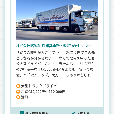
株式会社曙運輸 愛知営業所・愛知物流センター
「給与の変動が大きくて…」「24年問題でこの先
どうなるか分からない…」なんて悩みを持った現
役大型ドライバーさん！！当社なら…＼法令遵守
の運行＆平均年収550万円／今よりも「安心の環
境」と「収入アップ」両方叶っちゃうかもしれま
せんよ♪《大手菓子メーカーからの直の仕事》1年
大型トラックドライバー
中荷量が安定していて、年間を通して給与の幅が少
月給450,000円～550,000円
ないのが”安定収入”の秘密！《各種手当・福利厚
清須市
生も充実》残業・休日出勤、住宅・家族・宿泊な
どなど各種手当が充実！仮眠室も完備！スマホ支
給あり◎【全社での平均勤続10年以上】
求人情報を見る
応募する