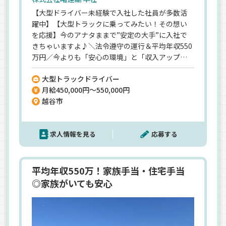
【大型ドライバー未経験で入社した社員が多数活
躍中】【大型トラックに乗ってみたい！その想い
を応援】今のアナタままで”安定の大手”に入社で
きちゃいますよ♪＼法令遵守の運行＆平均年収550
万円／今よりも「安心の環境」と「収入アップ」
両方叶います◎各種手当・福利厚生も充実》残
大型トラックドライバー
業・休日出勤、住宅・家族・宿泊などなど各種手
月給450,000円～550,000円
当が充実！仮眠室も完備！スマホ支給あり◎安心
越谷市
の環境で腰を据えてずっと働けますよ！【全社で
の平均勤続10年以上】【未経験スタートでも”しっ
かり研修”で安心して大型デビューできる】
求人情報を見る
応募する
平均年収550万！家族手当・住宅手当
◎家族がいても安心