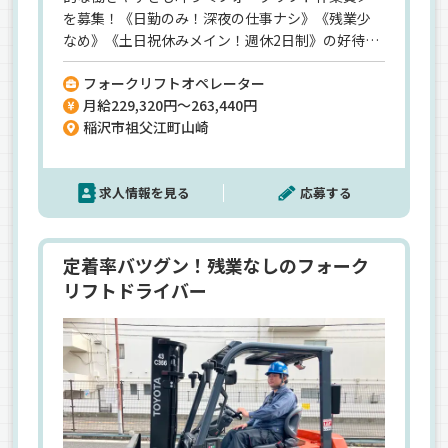
を募集！《日勤のみ！深夜の仕事ナシ》《残業少
なめ》《土日祝休みメイン！週休2日制》の好待遇
♪《未経験スタートでも大丈夫》1からしっかり仕
フォークリフトオペレーター
事を教えていくので安心してください！未経験ス
月給229,320円～263,440円
タートの社員も多数活躍中♪《もちろん安定収入
稲沢市祖父江町山崎
も♪》賞与年2回支給♪《業界大手「丸徳グルー
プ」》家族や周りの人からも安心の環境◎
求人情報を見る
応募する
定着率バツグン！残業なしのフォーク
リフトドライバー