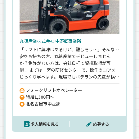
丸徳産業株式会社 中野郷事業所
「リフトに興味はあるけど、難しそう…」そんな不
安をお持ちの方、丸徳産業でデビューしません
か？免許がない方は、会社負担で資格取得が可
能！ まずは一宮の研修センターで、操作のコツを
じっくり学べます。現場でもベテランの先輩が横に
ついて教えるので、焦る必要はありません。 扱う
フォークリフトオペレーター
のは医療品や自動車バッテリーなど。1日のコンテ
時給1,300円～
ナ数は少なめで、時間に追われてバタバタすること
北名古屋市中之郷
はありません。重い荷物を手で運ぶこともほぼな
く、リフト操作がメインなので「体力的にラクに
なった」という声も多いんです。17:15の定時退社
求人情報を見る
応募する
が基本。20年以上続くスタッフが多いのは、無理
なく続けられる環境があるからです。まずは履歴書
不要で、お気軽にご応募ください！