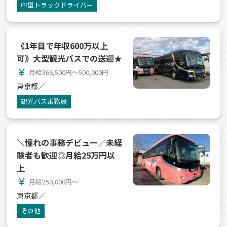
中型トラックドライバー
《1年目で年収600万以上
可》大型観光バスでの送迎★
currency_yen
月給366,500円～500,000円
東京都／
観光バス乗務員
＼憧れの事務デビュー／未経
験者も歓迎◎月給25万円以
上
currency_yen
月給250,000円～
東京都／
その他