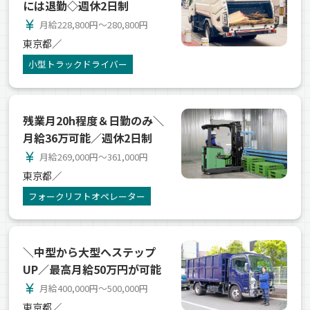
には退勤◇週休2日制
currency_yen
月給228,800円～280,800円
東京都／
小型トラックドライバー
残業月20h程度＆日勤のみ＼
月給36万可能／週休2日制
currency_yen
月給269,000円～361,000円
東京都／
フォークリフトオペレーター
＼中型から大型へステップ
UP／最高月給50万円が可能
currency_yen
月給400,000円～500,000円
東京都／