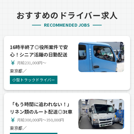
おすすめのドライバー求人
RECOMMENDED JOBS
16時半終了◎役所案件で安
心！シニア活躍の日勤配送
currency_yen
月給231,000円～
東京都／
小型トラックドライバー
「もう時間に追われない！」
リネン類のルート配送◎3t車
currency_yen
月給300,000円～350,000円
東京都／