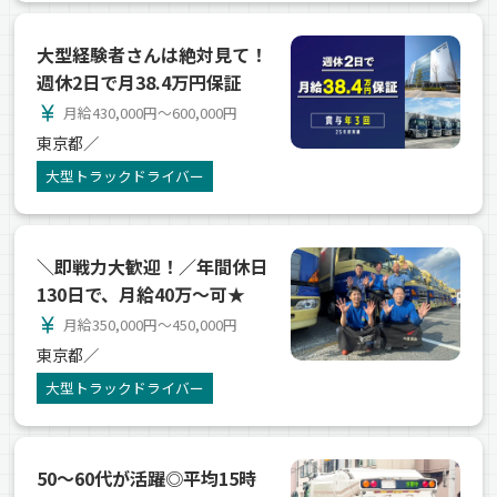
大型経験者さんは絶対見て！
週休2日で月38.4万円保証
currency_yen
月給430,000円～600,000円
東京都／
大型トラックドライバー
＼即戦力大歓迎！／年間休日
130日で、月給40万～可★
currency_yen
月給350,000円～450,000円
東京都／
大型トラックドライバー
50～60代が活躍◎平均15時