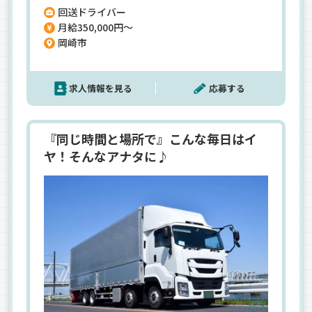
回送ドライバー
不問！荷物を運ぶ”配送”ではなく、トラックを運
月給350,000円～
転して移動させる”回送”なので、安全に運転にでき
岡崎市
る方なら未経験でも大歓迎です◎＼月給35万円も
叶う／大手トラックメーカーからのお仕事なので、
安定した収入も叶えられているんです！面接はカ
求人情報を見る
応募する
フェ集合！ラフな雰囲気なので話しやすい♪
『同じ時間と場所で』こんな毎日はイ
ヤ！そんなアナタに♪