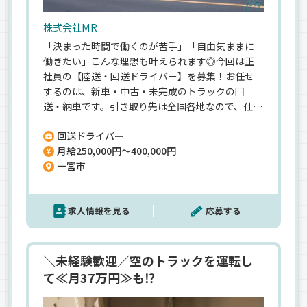
株式会社MR
「決まった時間で働くのが苦手」「自由気ままに
働きたい」こんな理想も叶えられます◎今回は正
社員の【陸送・回送ドライバー】を募集！お任せ
するのは、新車・中古・未完成のトラックの回
送・納車です。引き取り先は全国各地なので、仕事
をしながら行ったことの無い都道府県に足を運べ
回送ドライバー
ますよ◎帰りは、電車やバスでゆっくり帰ってく
月給250,000円～400,000円
ればOK！ご当地グルメを楽しめるのも魅力の一つ
一宮市
です♪＼普通免許があれば応募OK／業務に必要な
大型免許は入社後に取得可能！新しいことに挑戦
するアナタを全力でサポートします◎
求人情報を見る
応募する
＼未経験歓迎／空のトラックを運転し
て≪月37万円≫も⁉