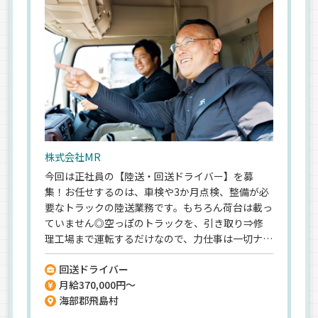
株式会社MR
今回は正社員の【陸送・回送ドライバー】を募
集！お任せするのは、車検や3か月点検、整備が必
要なトラックの陸送業務です。もちろん荷台は載っ
ていません◎空っぽのトラックを、引き取り⇒修
理工場まで運転するだけなので、力仕事は一切ナシ
★だからこそ…ドライバーとしての経験は不問！
回送ドライバー
荷物を運ぶ”配送”ではなく、トラックを運転して
月給370,000円～
移動させる”回送”なので、安全に運転にできる方な
海部郡飛島村
ら未経験でも大歓迎です◎＼月給37万円も叶う／
「ドライバーには待遇面で応えたい」という社長