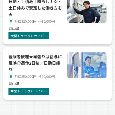
日勤・手積み手降ろしナシ・
土日休みで安定した働き方を
★
currency_yen
月給320,000円～430,000円
岡山県／
大型トラックドライバー
経験者歓迎★頑張りは給与に
反映◎週休2日制／日勤日帰
り
currency_yen
月給250,000円～500,000円
岡山県／
中型トラックドライバー