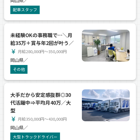
岡山県／
配車スタッフ
未経験OKの事務職で…＼月
給35万＋賞与年2回が叶う／
currency_yen
月給280,000円～350,000円
岡山県／
その他
大手だから安定感抜群◎30
代活躍中⇒平均月40万／大
型
currency_yen
月給350,000円～430,000円
岡山県／
大型トラックドライバー