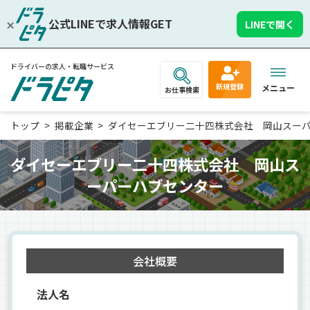
公式LINEで求人情報GET
LINEで開く
ドライバーの求人・転職サービス
新規登録
メニュー
お仕事検索
トップ
掲載企業
ダイセーエブリー二十四株式会社 岡山スー
ダイセーエブリー二十四株式会社 岡山ス
ーパーハブセンター
会社概要
法人名