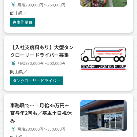
currency_yen
月給200,000円～260,000円
岡山県／
倉庫作業員
【入社支度料あり】大型タン
クローリードライバー募集
currency_yen
月給330,000円～500,000円
岡山県／
タンクローリードライバー
事務職で…＼月給35万円＋
賞与年2回も／基本土日祝休
み
currency_yen
月給280,000円～350,000円