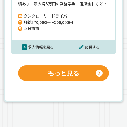
績あり／最大月5万円の乗務手当／退職金】など、
親会社と同等の福利厚生が揃っています！【年間
タンクローリードライバー
休日123日】お休みもしっかりある安心環境♪定着
月給370,000円～500,000円
率も高いので最後の転職先としても◎《ガス輸送
四日市市
ドライバーの経験者歓迎》《現役のタンクローリ
ー運転手も歓迎》《中高年の最後の転職も応
援！》ご連絡をお待ちしています！【インスタ開
求人情報を見る
応募する
設しました！@IWATANI.BUTSURYU】
もっと見る