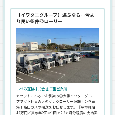
【イワタニグループ】選ぶなら…今よ
り良い条件◎ローリー
いづみ運輸株式会社 三重営業所
カセットこんろでお馴染み◎大手イワタニグルー
プで＜正社員の大型タンクローリー運転手＞を募
集！高圧ガスの輸送をお任せします。【平均月給
42万円／賞与年2回⇒1回で2.2カ月分程度の支給実